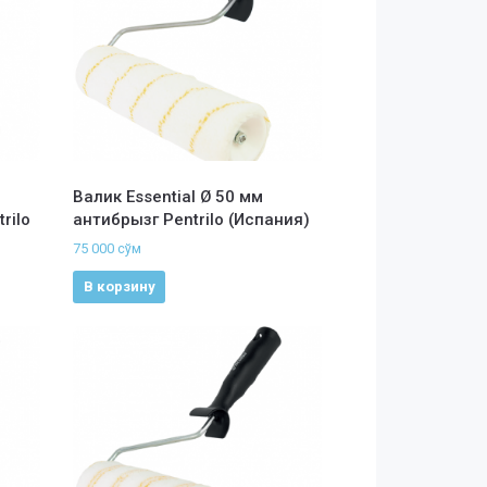
Валик Essential Ø 50 мм
rilo
антибрызг Pentrilo (Испания)
75 000
сўм
В корзину