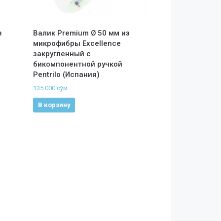
з
Валик Premium Ø 50 мм из
микрофибры Excellence
закругленный с
бикомпонентной ручкой
Pentrilo (Испания)
135 000
сўм
В корзину