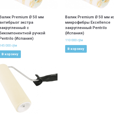
Валик Premium Ø 50 мм
Валик Premium Ø 50 мм и
антибрызг экстра
микрофибры Excellence
закругленный с
закругленный Pentrilo
бикомпонентной ручкой
(Испания)
Pentrilo (Испания)
110 000
сўм
145 000
сўм
В корзину
В корзину