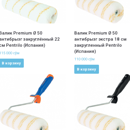
Валик Premium Ø 50
Валик Premium Ø 50
антибрызг закруглённый 22
антибрызг экстра 18 см
см Pentrilo (Испания)
закругленный Pentrilo
(Испания)
115 000
сўм
110 000
сўм
В корзину
В корзину