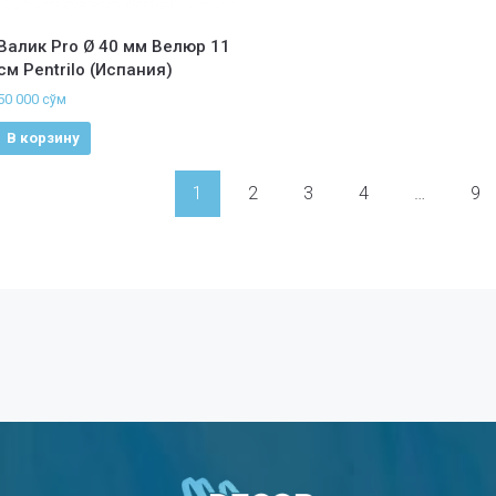
Валик Pro Ø 40 мм Велюр 11
см Pentrilo (Испания)
50 000
сўм
В корзину
1
2
3
4
…
9