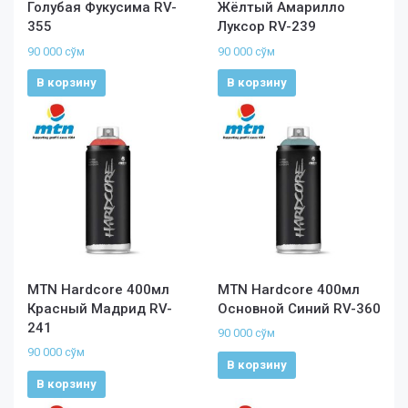
Голубая Фукусима RV-
Жёлтый Амарилло
355
Луксор RV-239
90 000
сўм
90 000
сўм
В корзину
В корзину
MTN Hardcore 400мл
MTN Hardcore 400мл
Красный Мадрид RV-
Основной Синий RV-360
241
90 000
сўм
90 000
сўм
В корзину
В корзину