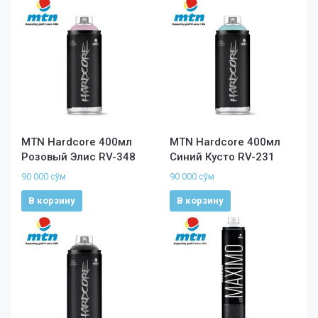
MTN Hardcore 400мл
MTN Hardcore 400мл
Розовый Элис RV-348
Синий Кусто RV-231
90 000
сўм
90 000
сўм
В корзину
В корзину