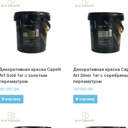
Декоративная краска Capelli
Декоративная краска Cap
Art Gold 1кг с золотым
Art Silver 1кг с серебрян
перламутром
перламутром
850 000
сўм
760 000
сўм
В корзину
В корзину