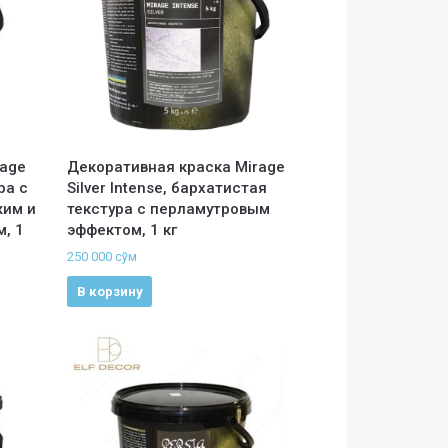
rage
Декоративная краска Mirage
ра с
Silver Intense, бархатистая
ким и
текстура с перламутровым
, 1
эффектом, 1 кг
250 000
сўм
В корзину