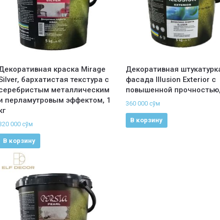
Декоративная краска Mirage
Декоративная штукатурк
Silver, бархатистая текстура с
фасада Illusion Exterior с
серебристым металлическим
повышенной прочностью, 
и перламутровым эффектом, 1
360 000
сўм
кг
В корзину
320 000
сўм
В корзину