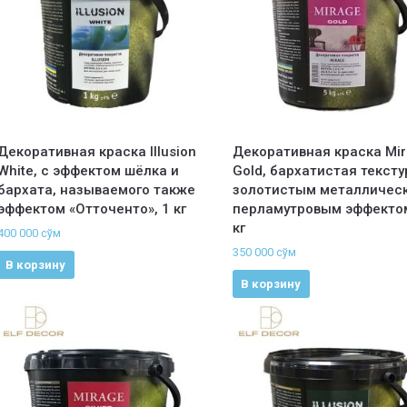
Декоративная краска Illusion
Декоративная краска Mi
White, с эффектом шёлка и
Gold, бархатистая тексту
бархата, называемого также
золотистым металличес
эффектом «Отточенто», 1 кг
перламутровым эффектом
кг
400 000
сўм
350 000
сўм
В корзину
В корзину