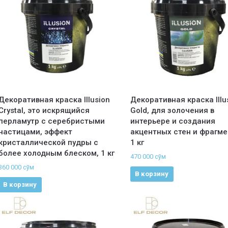
Декоративная краска Illusion
Декоративная краска Illu
Crystal, это искрящийся
Gold, для золочения в
перламутр с серебристыми
интерьере и создания
частицами, эффект
акцентных стен и фрагме
кристаллической пудры с
1 кг
более холодным блеском, 1 кг
470 000
сўм
360 000
сўм
В корзину
В корзину