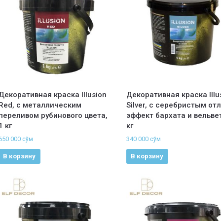
Декоративная краска Illusion
Декоративная краска Illu
Red, с металлическим
Silver, с серебристым от
переливом рубинового цвета,
эффект бархата и вельвет
1 кг
кг
650 000
сўм
340 000
сўм
В корзину
В корзину