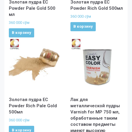
Золотая пудра EC
Золотая пудра EC
Powder Pale Gold 500
Powder Rich Gold 500мл
мл
360 000
сўм
360 000
сўм
В корзину
В корзину
Золотая пудра EC
Лак для
Powder Rich Pale Gold
металлической пудры
500мл
Varnish for MP 750 мл,
обработанные таким
360 000
сўм
составом предметы
В корзину
имеют высокую