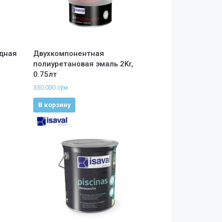
дная
Двухкомпонентная
полиуретановая эмаль 2Kr,
0.75лт
330 000
сўм
В корзину