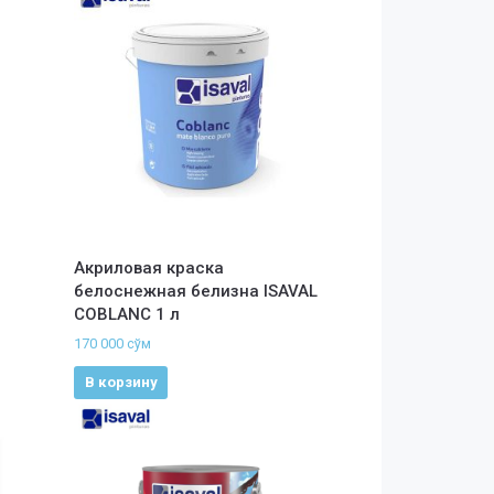
Акриловая краска
белоснежная белизна ISAVAL
COBLANC 1 л
170 000
сўм
В корзину