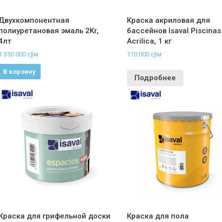
Двухкомпонентная
Краска акриловая для
полиуретановая эмаль 2Kr,
бассейнов Isaval Piscinas
4лт
Acrilica, 1 кг
1 350 000
сўм
110 000
сўм
В корзину
Подробнее
Краска для грифельной доски
Краска для пола