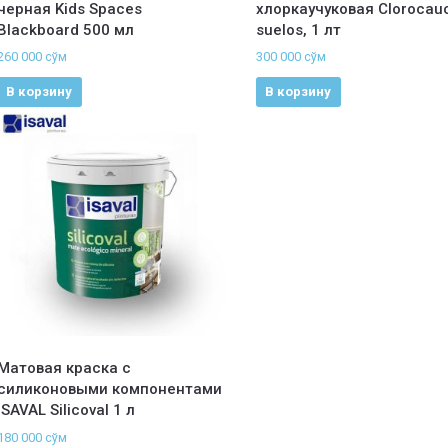
черная Kids Spaces
хлоркаучуковая Clorocau
Blackboard 500 мл
suelos, 1 лт
260 000
сўм
300 000
сўм
В корзину
В корзину
Матовая краска с
силиконовыми компонентами
ISAVAL Silicoval 1 л
180 000
сўм