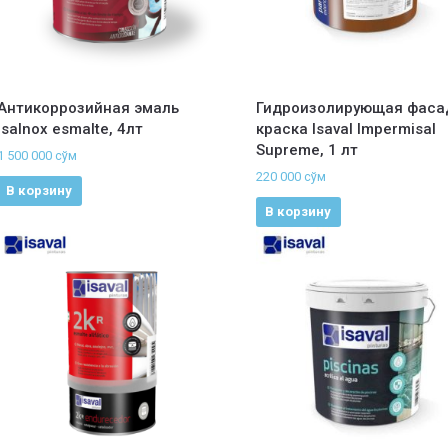
Антикоррозийная эмаль
Гидроизолирующая фаса
Isalnox esmalte, 4лт
краска Isaval Impermisal
Supreme, 1 лт
1 500 000
сўм
220 000
сўм
В корзину
В корзину