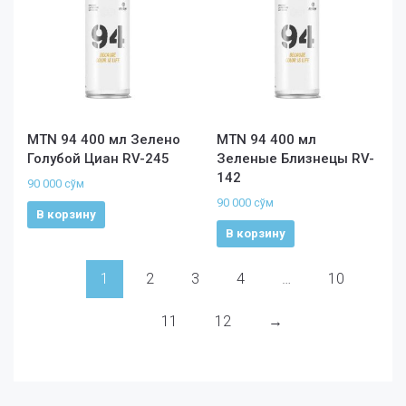
MTN 94 400 мл Зелено
MTN 94 400 мл
Голубой Циан RV-245
Зеленые Близнецы RV-
142
90 000
сўм
90 000
сўм
В корзину
В корзину
1
2
3
4
…
10
11
12
→