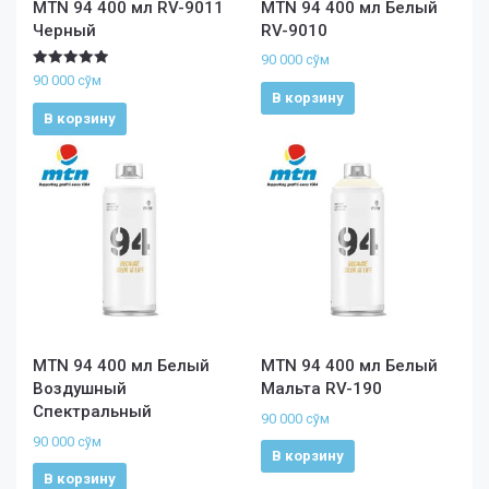
MTN 94 400 мл RV-9011
MTN 94 400 мл Белый
Черный
RV-9010
90 000
сўм
Оценка
90 000
сўм
5.00
В корзину
из 5
В корзину
MTN 94 400 мл Белый
MTN 94 400 мл Белый
Воздушный
Мальта RV-190
Спектральный
90 000
сўм
90 000
сўм
В корзину
В корзину