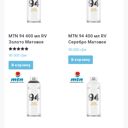
MTN 94 400 мл RV
MTN 94 400 мл RV
Золото Матовое
Серебро Матовое
90 000
сўм
Оценка
90 000
сўм
5.00
В корзину
из 5
В корзину