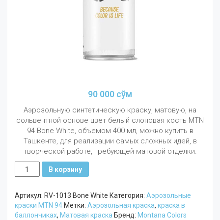
90 000
сўм
Аэрозольную синтетическую краску, матовую, на
сольвентной основе цвет белый слоновая кость MTN
94 Bone White, объемом 400 мл, можно купить в
Ташкенте, для реализации самых сложных идей, в
творческой работе, требующей матовой отделки.
Количество
В корзину
MTN
94
Артикул:
RV-1013 Bone White
Категория:
Аэрозольные
400
краски MTN 94
Метки:
Аэрозольная краска
,
краска в
мл
баллончиках
,
Матовая краска
Бренд:
Montana Colors
Белый