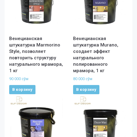
Венецианская
Венецианская
штукатурка Marmorino
штукатурка Murano,
Style, позволяет
создает эффект
повторить структуру
натурального
натурального мрамора,
полированного
1 кг
мрамора, 1 кг
90 000
сўм
80 000
сўм
В корзину
В корзину