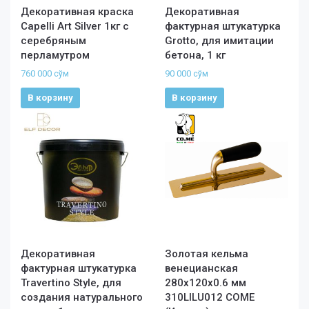
Декоративная краска
Декоративная
Capelli Art Silver 1кг с
фактурная штукатурка
серебряным
Grotto, для имитации
перламутром
бетона, 1 кг
760 000
сўм
90 000
сўм
В корзину
В корзину
Декоративная
Золотая кельма
фактурная штукатурка
венецианская
Travertino Style, для
280x120x0.6 мм
создания натурального
310LILU012 COME