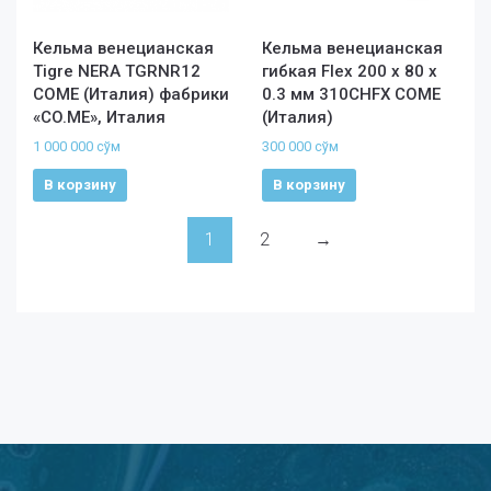
Кельма венецианская
Кельма венецианская
Tigre NERA TGRNR12
гибкая Flex 200 х 80 х
COME (Италия) фабрики
0.3 мм 310CHFX COME
«CO.ME», Италия
(Италия)
1 000 000
сўм
300 000
сўм
В корзину
В корзину
1
2
→