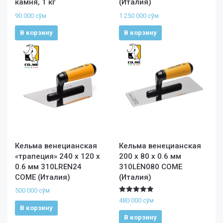
камня, 1 кг
(Италия)
90 000
сўм
1 250 000
сўм
В корзину
В корзину
Кельма венецианская
Кельма венецианская
«трапеция» 240 х 120 х
200 х 80 х 0.6 мм
0.6 мм 310LREN24
310LEN080 COME
COME (Италия)
(Италия)
500 000
сўм
Оценка
480 000
сўм
5.00
В корзину
из 5
В корзину