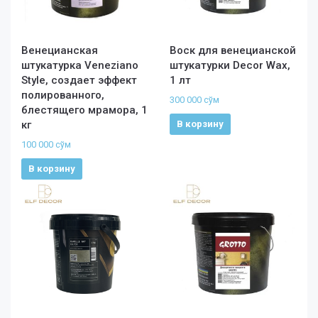
Венецианская
Воск для венецианской
штукатурка Veneziano
штукатурки Decor Wax,
Style, создает эффект
1 лт
полированного,
300 000
сўм
блестящего мрамора, 1
В корзину
кг
100 000
сўм
В корзину