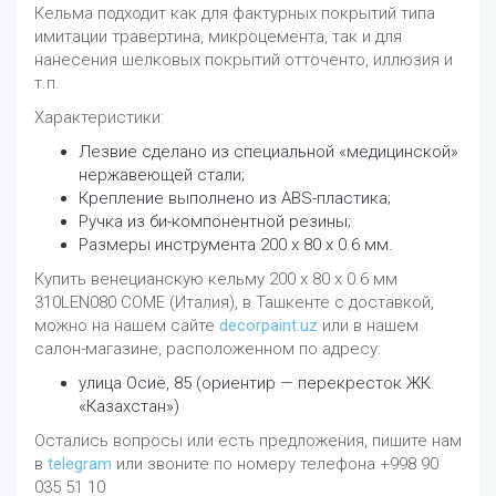
Кельма подходит как для фактурных покрытий типа
имитации травертина, микроцемента, так и для
нанесения шелковых покрытий отточенто, иллюзия и
т.п.
Характеристики:
Лезвие сделано из специальной «медицинской»
нержавеющей стали;
Крепление выполнено из ABS-пластика;
Ручка из би-компонентной резины;
Размеры инструмента 200 х 80 х 0.6 мм.
Купить венецианскую кельму 200 х 80 х 0.6 мм
310LEN080 COME (Италия), в Ташкенте с доставкой,
можно на нашем сайте
decorpaint.uz
или в нашем
салон-магазине, расположенном по адресу:
улица Осиё, 85 (ориентир — перекресток ЖК
«Казахстан»)
Остались вопросы или есть предложения, пишите нам
в
telegram
или звоните по номеру телефона +998 90
035 51 10