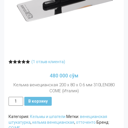
(
1
отзыв клиента)
Рейтинг
1
5.00
из 5 на
480 000
сўм
основе
опроса
пользователя
Кельма венецианская 200 х 80 х 0.6 мм 310LEN080
COME (Италия)
Количество
В корзину
Кельма
венецианская
Категория:
Кельмы и шпатели
Метки:
венецианская
200
штукатурка
,
кельма венецианская
,
отточенто
Бренд:
х
CO.ME