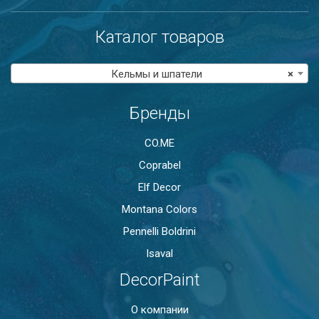
Каталог товаров
Кельмы и шпатели
×
Бренды
CO.ME
Coprabel
Elf Decor
Montana Colors
Pennelli Boldrini
Isaval
DecorPaint
О компании