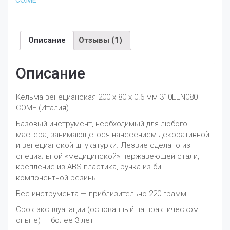
80
х
0.6
мм
Описание
Отзывы (1)
310LEN080
COME
(Италия)
Описание
Кельма венецианская 200 х 80 х 0.6 мм 310LEN080
COME (Италия)
Базовый инструмент, необходимый для любого
мастера, занимающегося нанесением декоративной
и венецианской штукатурки. Лезвие сделано из
специальной «медицинской» нержавеющей стали,
крепление из ABS-пластика, ручка из би-
компонентной резины.
Вес инструмента — приблизительно 220 грамм
Срок эксплуатации (основанный на практическом
опыте) — более 3 лет