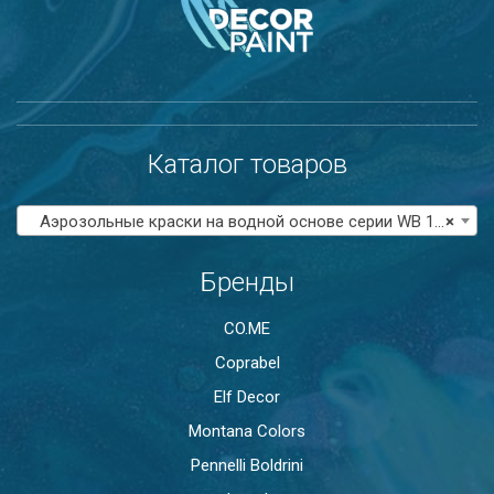
Каталог товаров
Аэрозольные краски на водной основе серии WB 100
×
Бренды
CO.ME
Coprabel
Elf Decor
Montana Colors
Pennelli Boldrini