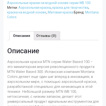
Аэрозольные краски на водной основе серии WB 100
мл
Метки:
Аэрозольная краска
,
краска для творчества
,
Синий
краска на водной основе
,
Матовая краска
Бренд:
Montana
Светлый
Colors
Фтало
RV-
29
Описание
Отзывы (0)
Описание
Аэрозольная краска MTN серии Water Based 100 –
это миниатюрная версия революционного продукта
MTN Water Based 300. Испанская компания Montana
Colors делает еще один шаг вперед в инновациях, в
аэрозольном мире, с помощью аэрозольной краски,
разработанной специально для начинающих в этой
технике. Небольшой размер MTN WB 100,
нетоксичная, с низким запахом, делает этот
универсальный продукт идеальным инструментом для