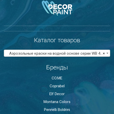
Каталог товаров
Аэрозольные краски на водной основе серии WB 400
×
Бренды
CO.ME
Coprabel
Elf Decor
Montana Colors
Pennelli Boldrini