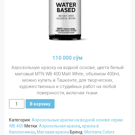
110 000
сўм
Аэрозольную краску на водной основе, цвета белый
матовый MTN WB 400 Matt White, объёмом 400ml,
можно купить в Ташкенте, для творческих,
художественных и студийных работ на любой
поверхности, включая ткани.
Количество
В корзину
MTN
WB
Категория:
Аэрозольные краски на водной основе серии
400
WB 400
Метки:
Аэрозольная краска
,
краска в
Белый
баллончиках
,
Матовая краска
Бренд:
Montana Colors
Матовый