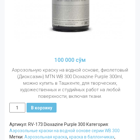
100 000
сўм
Аэрозольную краску на водной основе, фиолетовый
(Диоксазин) MTN WB 300 Dioxazine Purple 300ml,
можно купить в Ташкенте, для творческих,
художественных и студийных работ на любой
поверхности, включая ткани.
Количество
В корзину
MTN
WB
Артикул:
RV-173 Dioxazine Purple 300
Категория:
300
Аэрозольные краски на водной основе серии WB 300
мл
Метки:
Аэрозольная краска
,
краска в баллончиках
,
Фиолетовый