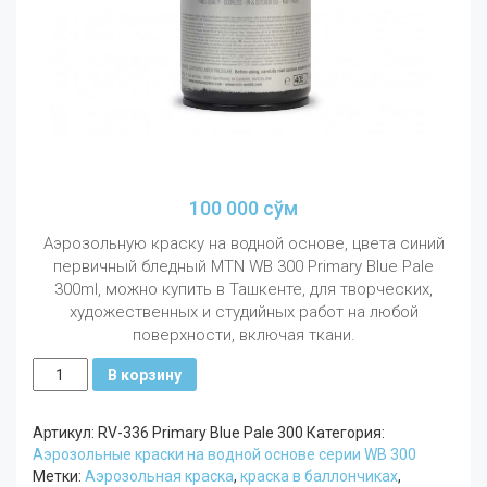
100 000
сўм
Аэрозольную краску на водной основе, цвета синий
первичный бледный MTN WB 300 Primary Blue Pale
300ml, можно купить в Ташкенте, для творческих,
художественных и студийных работ на любой
поверхности, включая ткани.
Количество
В корзину
MTN
WB
Артикул:
RV-336 Primary Blue Pale 300
Категория:
300
Аэрозольные краски на водной основе серии WB 300
мл
Метки:
Аэрозольная краска
,
краска в баллончиках
,
Синий