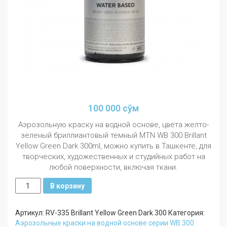
100 000
сўм
Аэрозольную краску на водной основе, цвета желто-
зеленый бриллиантовый темный MTN WB 300 Brillant
Yellow Green Dark 300ml, можно купить в Ташкенте, для
творческих, художественных и студийных работ на
любой поверхности, включая ткани.
Количество
В корзину
MTN
WB
Артикул:
RV-335 Brillant Yellow Green Dark 300
Категория:
300
Аэрозольные краски на водной основе серии WB 300
мл