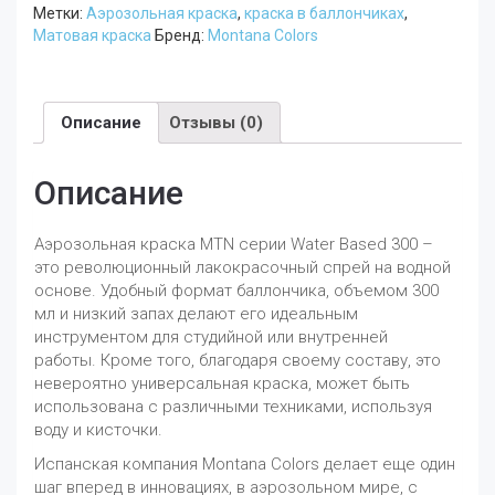
Метки:
Аэрозольная краска
,
краска в баллончиках
,
Зелено-
Матовая краска
Бренд:
Montana Colors
Желтый
Бриллиантовый
Темный
RV-
Описание
Отзывы (0)
335
Описание
Аэрозольная краска MTN серии Water Based 300 –
это революционный лакокрасочный спрей на водной
основе. Удобный формат баллончика, объемом 300
мл и низкий запах делают его идеальным
инструментом для студийной или внутренней
работы. Кроме того, благодаря своему составу, это
невероятно универсальная краска, может быть
использована с различными техниками, используя
воду и кисточки.
Испанская компания Montana Colors делает еще один
шаг вперед в инновациях, в аэрозольном мире, с