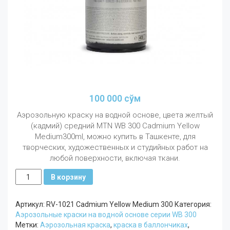
100 000
сўм
Аэрозольную краску на водной основе, цвета желтый
(кадмий) средний MTN WB 300 Cadmium Yellow
Medium300ml, можно купить в Ташкенте, для
творческих, художественных и студийных работ на
любой поверхности, включая ткани.
Количество
В корзину
MTN
WB
Артикул:
RV-1021 Cadmium Yellow Medium 300
Категория:
300
Аэрозольные краски на водной основе серии WB 300
мл
Метки:
Аэрозольная краска
,
краска в баллончиках
,
Желтый