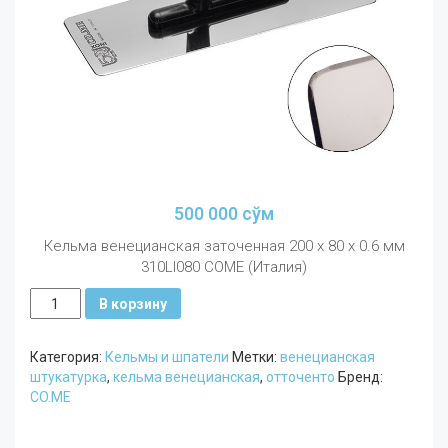
500 000
сўм
Кельма венецианская заточенная 200 х 80 х 0.6 мм
310LI080 COME (Италия)
Количество
В корзину
Кельма
венецианская
Категория:
Кельмы и шпатели
Метки:
венецианская
заточенная
штукатурка
,
кельма венецианская
,
отточенто
Бренд:
200
CO.ME
х
80
х