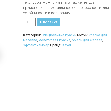
текстурой, можно купить в Ташкенте, для
применения на металлические поверхности, для
устойчивости к коррозиям.
Количество
В корзину
Молотковая
эмаль
Категория:
Специальные краски
Метки:
краска для
Isalnox
металла
,
молотковая краска
,
эмаль для железа
,
esmalte
эффект хаммер
Бренд:
Isaval
martele,
0.75лт