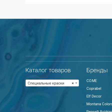
Каталог товаров
Бренды
CO.ME
Специальные краски
×
Coprabel
Elf Decor
Montana Color
Pennelli Boldrini